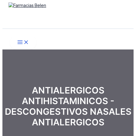
Main
Ir
Menú
Menu
al
contenido
Buscar
ANTIALERGICOS
ANTIHISTAMINICOS -
DESCONGESTIVOS NASALES
ANTIALERGICOS