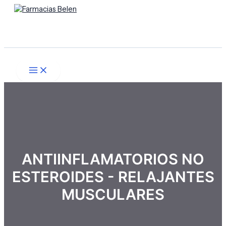
Main
Ir
Menú
Menu
al
contenido
Buscar
ANTIINFLAMATORIOS NO
ESTEROIDES - RELAJANTES
MUSCULARES