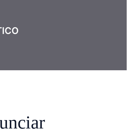
TICO
unciar