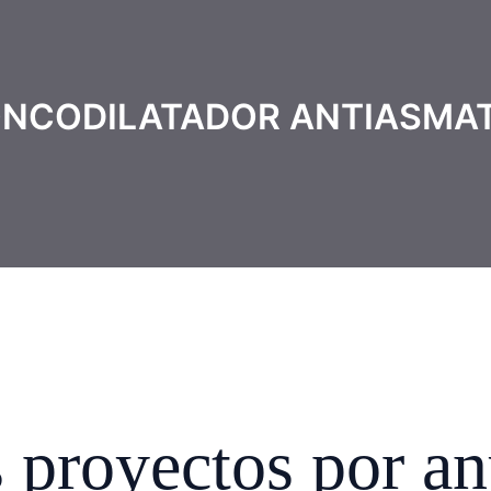
NCODILATADOR ANTIASMA
proyectos por an