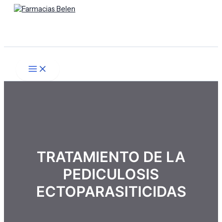
Main
Ir
Menú
Menu
al
contenido
Buscar
TRATAMIENTO DE LA
PEDICULOSIS
ECTOPARASITICIDAS