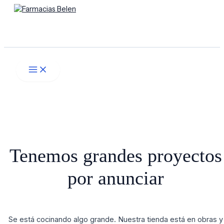
Main
Ir
Menú
Menu
al
contenido
Buscar
Tenemos grandes proyectos
por anunciar
Se está cocinando algo grande. Nuestra tienda está en obras y