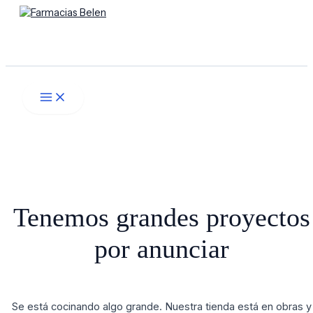
Main
Ir
Menú
Menu
al
contenido
Buscar
Tenemos grandes proyectos
por anunciar
Se está cocinando algo grande. Nuestra tienda está en obras y