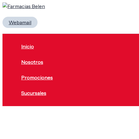
Ir
Menú
al
Buscar
contenido
Webamail
Inicio
Nosotros
Promociones
Sucursales