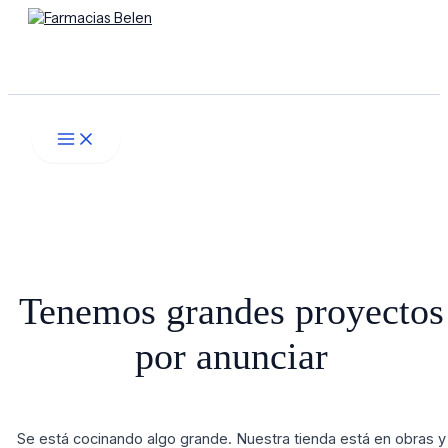
Main
Ir
Menú
Menu
al
contenido
Buscar
Tenemos grandes proyectos
por anunciar
Se está cocinando algo grande. Nuestra tienda está en obras y