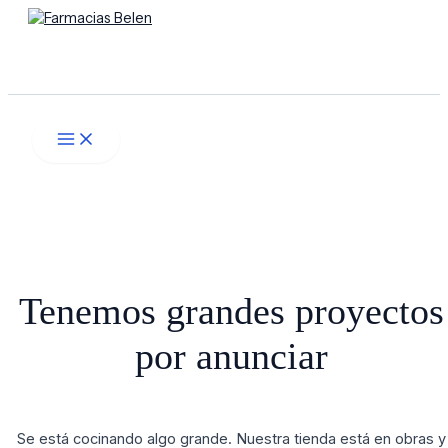
Main
Ir
Menú
Menu
al
contenido
Buscar
Tenemos grandes proyectos
por anunciar
Se está cocinando algo grande. Nuestra tienda está en obras y