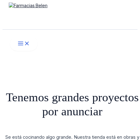
Main
Ir
Menú
Menu
al
contenido
Buscar
Tenemos grandes proyectos
por anunciar
Se está cocinando algo grande. Nuestra tienda está en obras y