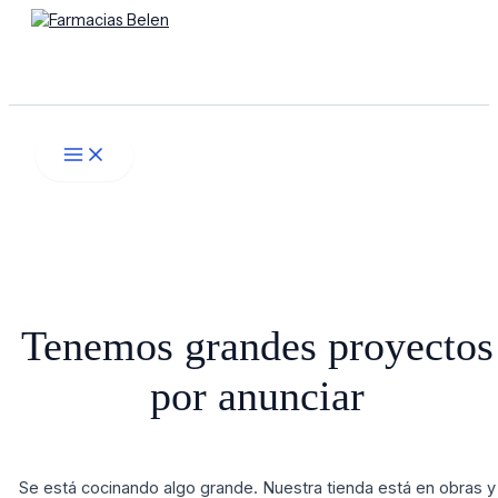
Main
Ir
Menú
Menu
al
contenido
Buscar
Tenemos grandes proyectos
por anunciar
Se está cocinando algo grande. Nuestra tienda está en obras y