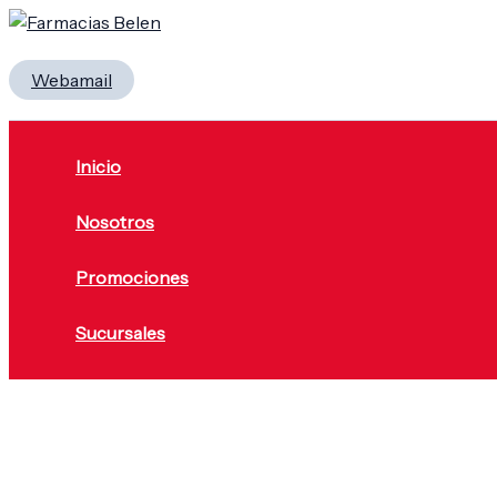
Ir
Menú
al
Buscar
contenido
Webamail
Inicio
Nosotros
Promociones
Sucursales