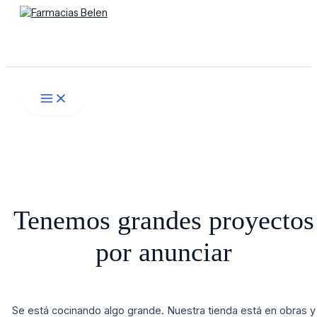
Main
Ir
Menú
Menu
al
contenido
Buscar
Tenemos grandes proyectos
por anunciar
Se está cocinando algo grande. Nuestra tienda está en obras y