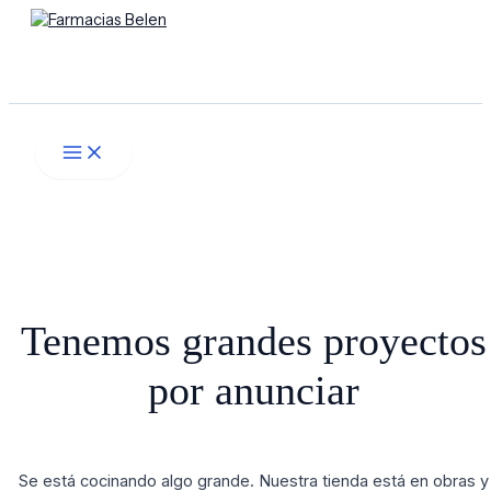
Main
Ir
Menú
Menu
al
contenido
Buscar
Tenemos grandes proyectos
por anunciar
Se está cocinando algo grande. Nuestra tienda está en obras y