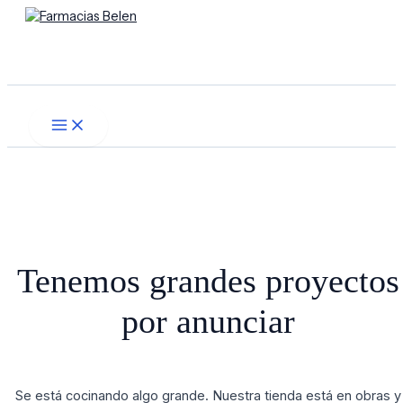
Main
Ir
Menú
Menu
al
contenido
Buscar
Tenemos grandes proyectos
por anunciar
Se está cocinando algo grande. Nuestra tienda está en obras y