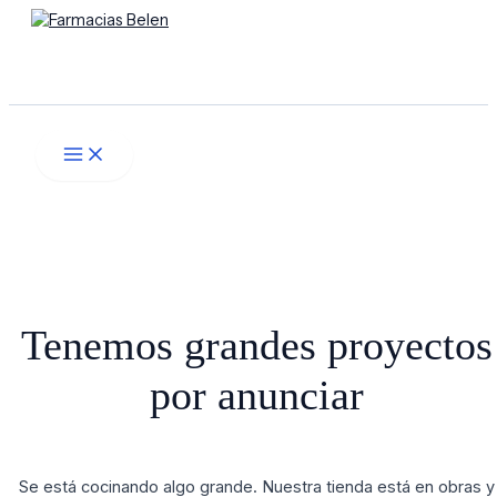
Main
Ir
Menú
Menu
al
contenido
Buscar
Tenemos grandes proyectos
por anunciar
Se está cocinando algo grande. Nuestra tienda está en obras y