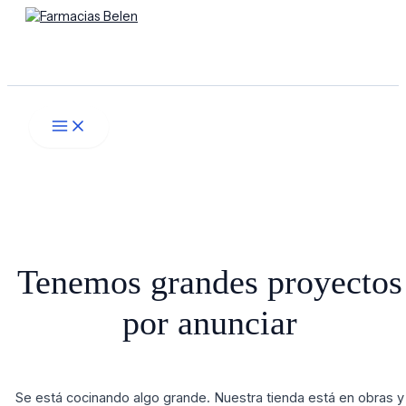
Main
Ir
Menú
Menu
al
contenido
Buscar
Tenemos grandes proyectos
por anunciar
Se está cocinando algo grande. Nuestra tienda está en obras y