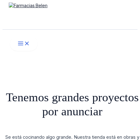
Main
Ir
Menú
Menu
al
contenido
Buscar
Tenemos grandes proyectos
por anunciar
Se está cocinando algo grande. Nuestra tienda está en obras y