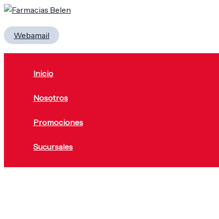
Ir
Menú
al
Buscar
contenido
Webamail
Inicio
Nosotros
Promociones
Sucursales