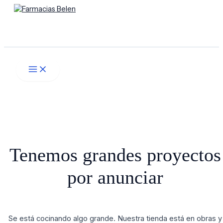
Main
Ir
Menú
Menu
al
contenido
Buscar
Tenemos grandes proyectos
por anunciar
Se está cocinando algo grande. Nuestra tienda está en obras y