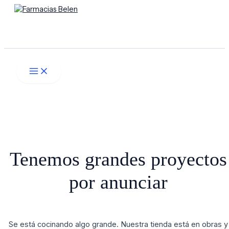
Main
Ir
Menú
Menu
al
contenido
Buscar
Tenemos grandes proyectos
por anunciar
Se está cocinando algo grande. Nuestra tienda está en obras y